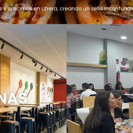
 crecimos en Utrera, creando un sello inconfundib
NAS